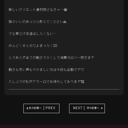
新しいダイエット食材探さなきゃ…😭
誰かいいのあったら教えてください🙏
でも草だけ生活はしたくない…
めんどくせぇ女だよまったく🤷‍♂️
とりあえず全ての動きでかくして消費カロリー稼ぎます
動きも笑い声もやかましい女は今日も出勤です♡
久しぶりの松戸アネーロでお待ちしております🥰
| PREV
NEXT |
前の記事へ
次の記事へ