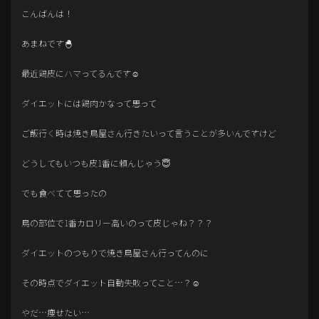
こんばんは！
あまねです🐣
最近鶏皮にハマってるんです☺️
ダイエットには鶏肉かなって思って
ご飯行く時は焼き鳥屋さん行きたいって言うことが多いんですけど
どうしてもいつも皮1番に頼んじゃう😇
でも食べてて思ったの
鳥の部位で1番カロリー高いのって皮じゃね？？？
ダイエットのつもりで焼き鳥屋さん行ってんのに
その時点でダイエット自動失敗ってこと…？☺️
やだ…痩せたい…