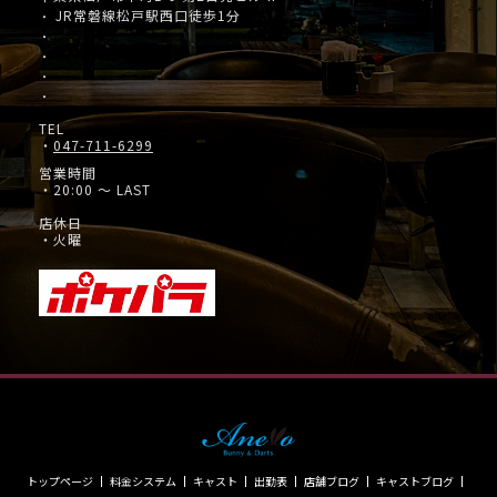
JR常磐線松戸駅西口徒歩1分
・
・
・
・
・
TEL
・
047-711-6299
営業時間
・20:00 ～ LAST
店休日
・火曜
トップページ
料金システム
キャスト
出勤表
店舗ブログ
キャストブログ