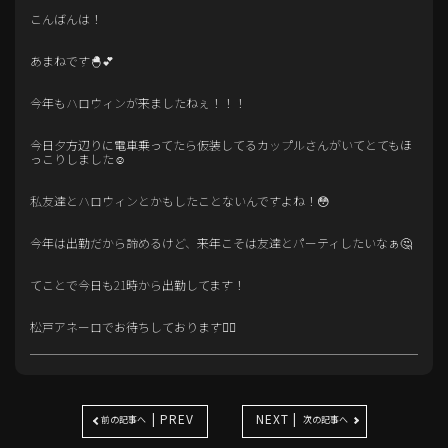
こんばんは！
あまねです🐣💕
今年もハロウィンが来ましたねぇ！！！
今日夕方辺りに電車乗ってたら仮装してるカップルさんがいてとてもほ
っこりしました☺️
私友達とハロウィンとかもしたことないんですよね！😳
今年は出勤だから諦めるけど、来年こそは友達とパーティしたいなぁ🤔
てことで今日も21時から出勤してます！
松戸アネーロでお待ちしております🙇‍♀️
| PREV
NEXT |
前の記事へ
次の記事へ