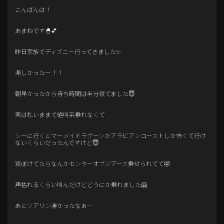
こんばんは！
あまねです🐣💕
昨日家族でディズニー行ってきました✨️
楽しかったー！！
朝早かったから待ち時間は半分寝てました😇
実は私いままで絶叫系乗れなくて
シーに行くとマーメイドラグーンかアラビアンコーストしか怖くて行け
ないくらいだったんですけど😇
寝ぼけてたらなんかセンターオブジアース乗せられてて🤣
声枯れるくらい叫んだけどどうにか乗れました🤗
あとソアリン凄かったなぁ…