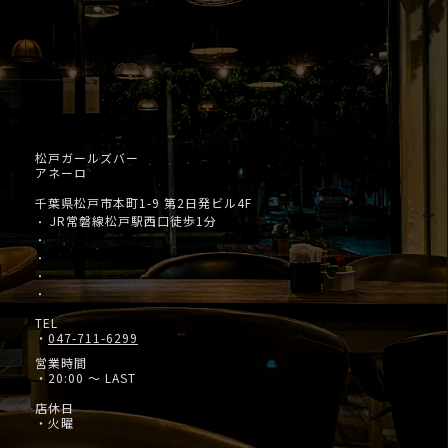
松戸ガールズバー
アネーロ
千葉県松戸市本町1-9 第2日発ビル4F
JR常磐線松戸駅西口徒歩1分
・
・
・
・
・
TEL
・
047-711-6299
営業時間
・20:00 ～ LAST
店休日
・火曜