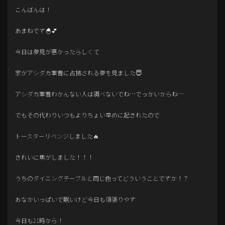
こんばんは！
あまねです🐣💕
今日は夢見が悪かったらしくて
家がアシダカ軍曹に占拠される夢を見ました😇
アシダカ軍曹わかんない人は調べないでね…でっかいからね…
でもその代わりいつもよりちょい早めに起きれたので
トースターリベンジしました🔥
きれいに焦がしました！！！
うちのダイニングテーブルと同じ色ってどういうことですか！？
おなかいっぱいで眠いけど今日も頑張りやす
今日も21時から！