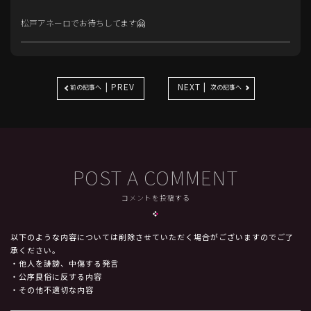
松戸アネーロでお待ちしてます🤗
| PREV
NEXT |
前の記事へ
次の記事へ
POST A COMMENT
コメントを投稿する
以下のような内容については削除させていただく場合がございますのでご了
承ください。
・他人を誹謗、中傷する発言
・公序良俗に反する内容
・その他不適切な内容